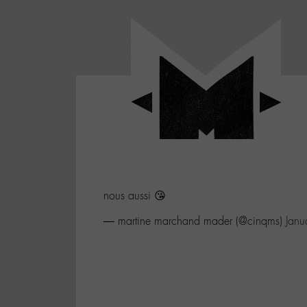
Panneau de gestion des cookies
LABO
-
Aller
Laboratoire
au
poétique
M-
menu
et
musical
Aller
autour
au
de
contenu
l'univers
Aller
de
-
à
M-
nous aussi 😘
la
recherche
— martine marchand mader (@cinqms)
Janu