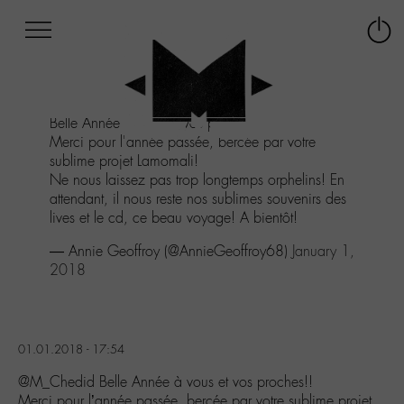
Afficher
Panneau de gestion des cookies
Labo
Connex
-
le
M-
menu
Aller
Belle Année à vous et vos proches!!
au
Merci pour l'année passée, bercée par votre
menu
sublime projet Lamomali!
Aller
Ne nous laissez pas trop longtemps orphelins! En
au
attendant, il nous reste nos sublimes souvenirs des
contenu
lives et le cd, ce beau voyage! A bientôt!
Aller
à
— Annie Geoffroy (@AnnieGeoffroy68)
January 1,
la
2018
recherche
01.01.2018 - 17:54
@M_Chedid Belle Année à vous et vos proches!!
Merci pour l’année passée, bercée par votre sublime projet