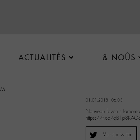
ACTUALITÉS
& NOÛS
e M
01.01.2018 - 06:03
8
Nouveau favori : Lamomali
https://t.co/qB1p8KAOa
Voir sur twitter