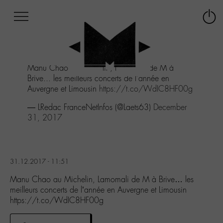
Afficher
Panneau de gestion des cookies
Labo
Connex
-
le
M-
menu
Aller
Manu Chao au Michelin, Lamomali de M à
au
Brive... les meilleurs concerts de l'année en
menu
Auvergne et Limousin
https://t.co/WdIC8HF00g
Aller
au
— LRedac FranceNetInfos (@Laets63)
December
contenu
31, 2017
Aller
à
la
recherche
31.12.2017 - 11:51
Manu Chao au Michelin, Lamomali de M à Brive… les
meilleurs concerts de l’année en Auvergne et Limousin
https://t.co/WdIC8HF00g