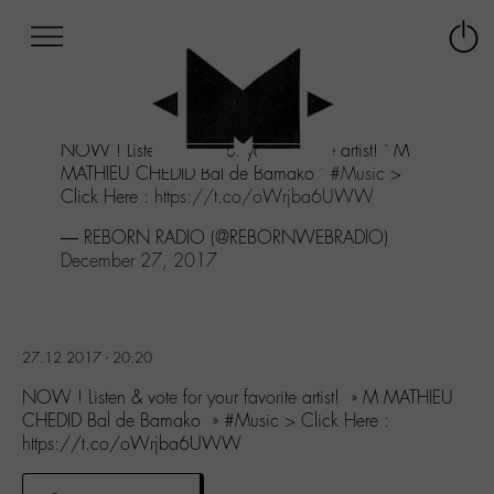
Afficher
Panneau de gestion des cookies
Labo
Connex
-
le
M-
menu
Aller
NOW ! Listen & vote for your favorite artist! " M
au
MATHIEU CHEDID Bal de Bamako "
#Music
>
menu
Click Here :
https://t.co/oWrjba6UWW
Aller
au
— REBORN RADIO (@REBORNWEBRADIO)
contenu
December 27, 2017
Aller
à
la
recherche
27.12.2017 - 20:20
NOW ! Listen & vote for your favorite artist! » M MATHIEU
CHEDID Bal de Bamako » #Music > Click Here :
https://t.co/oWrjba6UWW