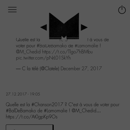
Afficher
Panneau de gestion des cookies
Labo
Connex
-
le
M-
menu
Aller
Quelle est la
#Chanson2017
? C'est à vous de
au
voter pour
#BalDeBamako
de
#Lamomalie
!
menu
@M_Chedid
https://t.co/Tlgo7hBMbu
Aller
pic.twitter.com/pNrL01SkYh
au
contenu
— C la télé (@Clatele)
December 27, 2017
Aller
à
la
recherche
27.12.2017 - 19:05
Quelle est la #Chanson2017 ? C’est à vous de voter pour
#BalDeBamako de #Lamomalie ! @M_Chedid…
https://t.co/At0gpKp9Os