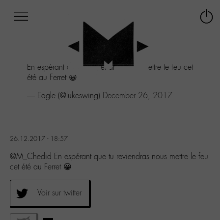
Afficher
Panneau de gestion des cookies
Labo
Connex
-
le
M-
menu
Aller
En espérant que tu reviendras nous mettre le feu cet
au
été au Ferret 😀
menu
Aller
— Eagle (@lukeswing)
December 26, 2017
au
contenu
Aller
à
26.12.2017 - 18:57
la
recherche
@M_Chedid En espérant que tu reviendras nous mettre le feu
cet été au Ferret 😀
Voir sur twitter