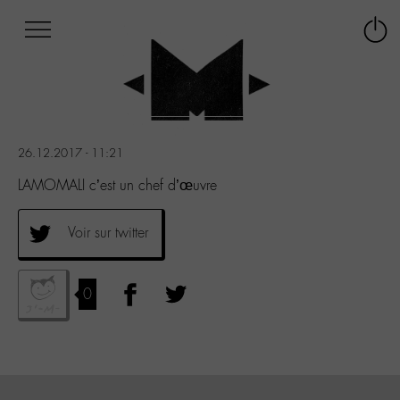
Afficher
Panneau de gestion des cookies
Labo
Connex
-
le
M-
menu
Aller
au
menu
26.12.2017 - 11:21
Aller
au
LAMOMALI c’est un chef d’œuvre
contenu
Aller
Voir sur twitter
à
la
recherche
0