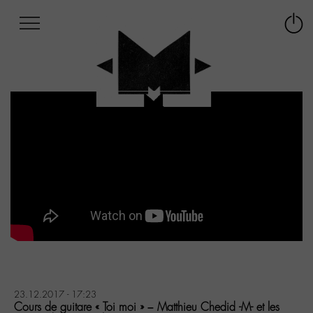
Afficher
Panneau de gestion des cookies
Labo
Connex
-
le
M-
menu
Aller
au
menu
Aller
au
contenu
Aller
à
la
recherche
23.12.2017 - 17:23
Cours de guitare « Toi moi » – Matthieu Chedid -M- et les