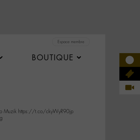
Espace membre
BOUTIQUE
op Muzik https://t.co/ckyWyR90jp
ng