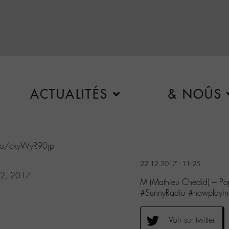
ACTUALITÉS
& NOÛS
.co/ckyWyR90jp
22.12.2017 - 11:25
22, 2017
M (Mathieu Chedid) – P
#SunnyRadio #nowplayi
Voir sur twitter