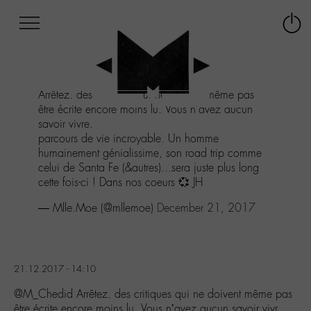
Afficher
Panneau de gestion des cookies
Labo
Connex
-
le
M-
menu
Aller
Arrêtez. des critiques qui ne doivent même pas
au
être écrite encore moins lu. Vous n'avez aucun
menu
savoir vivre.
Aller
parcours de vie incroyable. Un homme
au
humainement génialissime, son road trip comme
contenu
celui de Santa Fe (&autres)...sera juste plus long
Aller
cette fois-ci ! Dans nos coeurs 💞 JH
à
la
— Mlle.Moe (@mllemoe)
December 21, 2017
recherche
21.12.2017 - 14:10
@M_Chedid Arrêtez. des critiques qui ne doivent même pas
être écrite encore moins lu. Vous n’avez aucun savoir vivr…