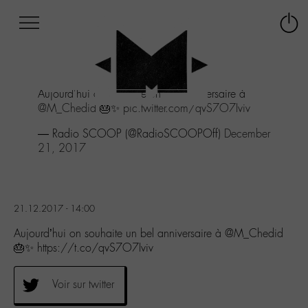
Afficher
Panneau de gestion des cookies
Labo
Connex
-
le
M-
menu
Aller
Aujourd'hui on souhaite un bel anniversaire à
au
@M_Chedid
🎂✨
pic.twitter.com/qvS7O7Iviv
menu
Aller
— Radio SCOOP (@RadioSCOOPOff)
December
au
21, 2017
contenu
Aller
à
la
21.12.2017 - 14:00
recherche
Aujourd’hui on souhaite un bel anniversaire à @M_Chedid
🎂✨ https://t.co/qvS7O7Iviv
Voir sur twitter