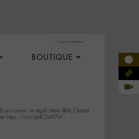
Espace membre
BOUTIQUE
 en concert, un régal! Merci @M_Chedid
ble! https://t.co/ej4CLWP7iV