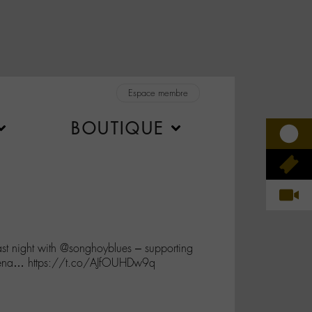
Espace membre
BOUTIQUE
 last night with @songhoyblues – supporting
rena… https://t.co/AJfOUHDw9q