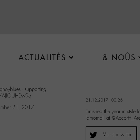
ACTUALITÉS
& NOÛS
ghoyblues
- supporting
co/AJfOUHDw9q
21.12.2017 - 00:26
ember 21, 2017
Finished the year in style
lamomali at @AccorH_A
Voir sur twitter