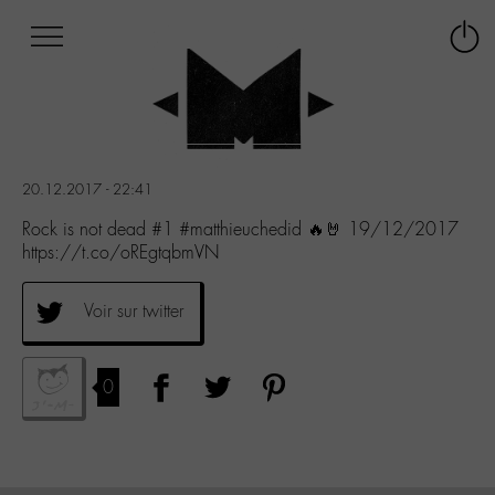
Afficher
Panneau de gestion des cookies
Labo
Connex
-
le
M-
menu
Aller
au
menu
20.12.2017 - 22:41
Aller
au
Rock is not dead #1 #matthieuchedid 🔥🤘 19/12/2017
contenu
https://t.co/oREgtqbmVN
Aller
à
Voir sur twitter
la
recherche
0