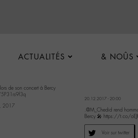
ACTUALITÉS
& NOÛS
lors de son concert à Bercy
m/5P31rs9f3q
20.12.2017 - 20:00
, 2017
.@M_Chedid rend hommage
Bercy 🎤 https://t.co/oE
Voir sur twitter