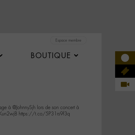
Espace membre
BOUTIQUE
 à @JohnnySjh lors de son concert à
JKun2wjB https://t.co/5P31rs9f3q