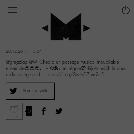
Afficher
Panneau de gestion des cookies
Labo
Connex
-
le
M-
menu
Aller
au
menu
20.12.2017 - 13:27
Aller
au
@gregzlap @M_Chedid un passage musical inoubliable
contenu
ensemble😍😍😍♩🎸🎼🎤quel régale👏 @JohnnySjh le boss
Aller
a du se régaler d… https://t.co/8wN07hm2c5
à
la
Voir sur twitter
recherche
0