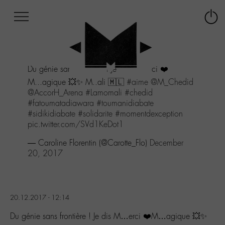
Afficher
Panneau de gestion des cookies
Labo
Connex
-
le
M-
menu
Aller
Du génie sans frontière ! Je dis M...erci ❤️
au
menu
M...agique 💥✨ M..ali 🇲🇱
#aime
@M_Chedid
Aller
@AccorH_Arena
#Lamomali
#chedid
au
#fatoumatadiawara
#toumanidiabate
contenu
#sidikidiabate
#solidarite
#momentdexception
Aller
pic.twitter.com/SVd1KeDot1
à
— Caroline Florentin (@Carotte_Flo)
December
la
20, 2017
recherche
20.12.2017 - 12:14
Du génie sans frontière ! Je dis M…erci ❤️M…agique 💥✨