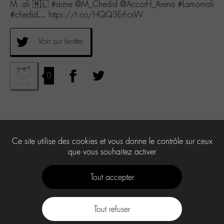
M..ali 🇲🇱 #aime @M_Chedid @AccorH_Arena #Lamomali
#chedid… https://t.co/HQQ3ErFcsW
Voir sur twitter
0
Ce site utilise des cookies et vous donne le contrôle sur ceux
que vous souhaitez activer
Tout accepter
Tout refuser