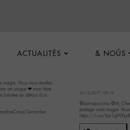
ACTUALITÉS
& NOÛS
re magie. Vous vous révélez
votre art unique ❤ mon frère
20.12.2017 - 09:19
tre lumière au détour d'un
@oxmopuccino @M_Chedid
partage votre magie. Vous 
mandineCima)
December
https://t.co/kje1qWKpd