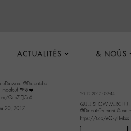
ACTUALITÉS
& NOÛS
touDiawara
@Diabateba
_maalouf 💚💛❤️
20.12.2017 - 09:44
r.com/QrmZrTJCaX
QUEL SHOW MERCI !!!!
er 20, 2017
@DiabateToumani @oxmo
https://t.co/eQkyHviksx