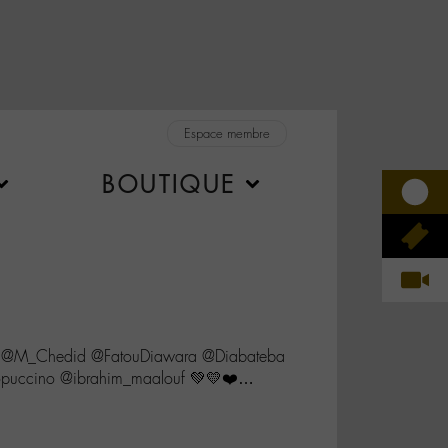
Espace membre
BOUTIQUE
 @M_Chedid @FatouDiawara @Diabateba
puccino @ibrahim_maalouf 💚💛❤️…