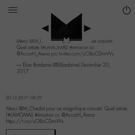
Afficher
Panneau de gestion des cookies
Labo
Connex
-
le
M-
menu
Aller
Merci
@M_Chedid
pour ce magnifique concert.
au
Quel artiste !
#LAMOMALI
#émotion
cc
menu
@AccorH_Arena
pic.twitter.com/uOBoCDrmWs
Aller
au
— Elise Bardaine (@EBardaine)
December 20,
contenu
2017
Aller
à
la
recherche
20.12.2017 - 08:29
Merci @M_Chedid pour ce magnifique concert. Quel artiste
!#LAMOMALI #émotion cc @AccorH_Arena
https://t.co/uOBoCDrmWs