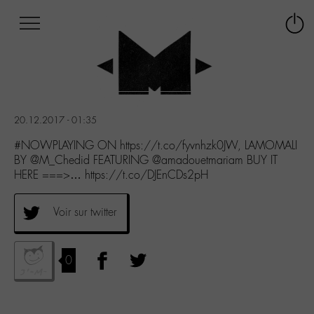
Afficher
Panneau de gestion des cookies
Labo
Connex
-
le
M-
menu
Aller
au
menu
20.12.2017 - 01:35
Aller
au
#NOWPLAYING ON https://t.co/fyvnhzk0JW, LAMOMALI
contenu
BY @M_Chedid FEATURING @amadouetmariam BUY IT
Aller
HERE ===>… https://t.co/DJEnCDs2pH
à
la
Voir sur twitter
recherche
0