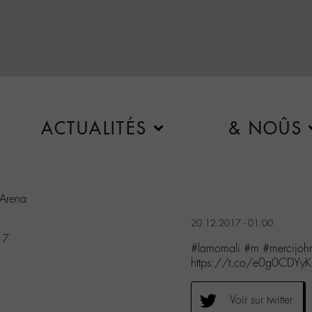
ACTUALITÉS
& NOÛS
 Arena
20.12.2017 - 01:00
17
#lamomali #m #mercijohn
https://t.co/e0g0CDYyK
Voir sur twitter