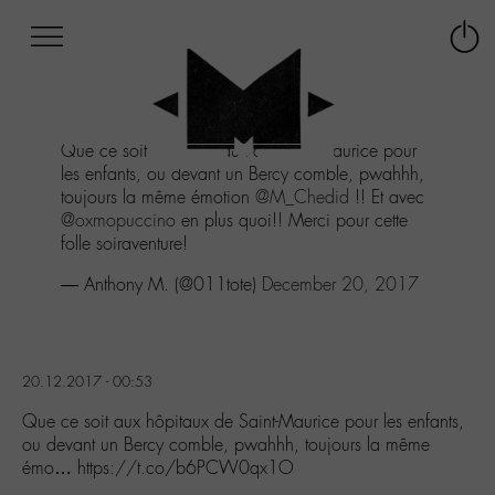
Afficher
Panneau de gestion des cookies
Labo
Connex
-
le
M-
menu
Aller
Que ce soit aux hôpitaux de Saint-Maurice pour
au
les enfants, ou devant un Bercy comble, pwahhh,
menu
toujours la même émotion
@M_Chedid
!! Et avec
Aller
@oxmopuccino
en plus quoi!! Merci pour cette
au
folle soiraventure!
contenu
Aller
— Anthony M. (@011tote)
December 20, 2017
à
la
recherche
20.12.2017 - 00:53
Que ce soit aux hôpitaux de Saint-Maurice pour les enfants,
ou devant un Bercy comble, pwahhh, toujours la même
émo… https://t.co/b6PCW0qx1O