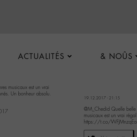
ACTUALITÉS
& NOÛS
res musicaux est un vrai
onnés. Un bonheur absolu.
19.12.2017 - 21:15
@M_Chedid Quelle belle é
2017
musicaux est un vrai régal
https://t.co/WFJMnzqE