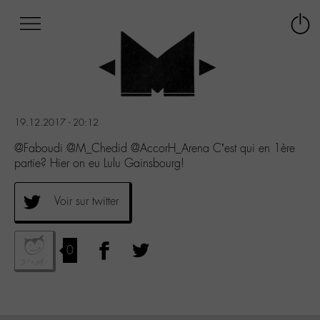
Afficher
Panneau de gestion des cookies
Labo
Connex
-
le
M-
menu
Aller
au
menu
19.12.2017 - 20:12
Aller
au
@Faboudi @M_Chedid @AccorH_Arena C’est qui en 1ère
contenu
partie? Hier on eu Lulu Gainsbourg!
Aller
à
Voir sur twitter
la
recherche
0