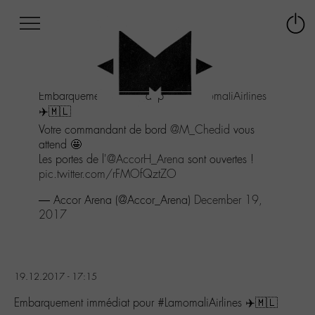
Afficher
Panneau de gestion des cookies
Labo
Connex
-
le
M-
menu
Aller
Embarquement immédiat pour
#LamomaliAirlines
au
✈️🇲🇱
menu
Aller
Votre commandant de bord
@M_Chedid
vous
au
attend 🤩
contenu
Les portes de l'
@AccorH_Arena
sont ouvertes !
Aller
pic.twitter.com/rFMOfQztZO
à
— Accor Arena (@Accor_Arena)
December 19,
la
2017
recherche
19.12.2017 - 17:15
Embarquement immédiat pour #LamomaliAirlines ✈️🇲🇱