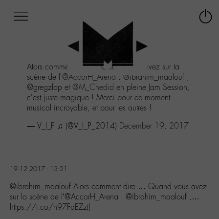
Afficher
Panneau de gestion des cookies
Labo
Connex
-
le
M-
menu
Aller
Alors comment dire ... Quand vous avez sur la
au
scène de l'
@AccorH_Arena
: @ibrahim_maalouf ,
menu
@gregzlap et
@M_Chedid
en pleine Jam Session,
Aller
c'est juste magique ! Merci pour ce moment
au
musical incroyable, et pour les autres !
contenu
Aller
— V_I_P ♫ (@V_I_P_2014)
December 19, 2017
à
la
recherche
19.12.2017 - 13:21
@ibrahim_maalouf Alors comment dire … Quand vous avez
sur la scène de l’@AccorH_Arena : @ibrahim_maalouf ,…
https://t.co/n97FaEZztJ