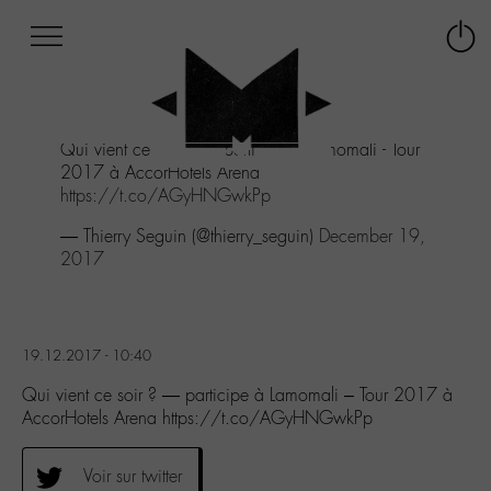
Afficher
Panneau de gestion des cookies
Labo
Connex
-
le
M-
menu
Aller
Qui vient ce soir ? — participe à Lamomali - Tour
au
2017 à AccorHotels Arena
menu
https://t.co/AGyHNGwkPp
Aller
au
— Thierry Seguin (@thierry_seguin)
December 19,
contenu
2017
Aller
à
la
recherche
19.12.2017 - 10:40
Qui vient ce soir ? — participe à Lamomali – Tour 2017 à
AccorHotels Arena https://t.co/AGyHNGwkPp
Voir sur twitter