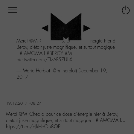
Afficher
Panneau de gestion des cookies
Labo
Connex
-
le
M-
menu
Aller
Merci
@M_Chedid
pour ce dose d'énergie hier à
au
Bercy, c'était juste magnifique, et surtout magique
menu
!
#LAMOMALI
#BERCY
#M
Aller
pic.twitter.com/TIzAF5ZUhX
au
contenu
— Marie Herblot (@m_herblot)
December 19,
Aller
2017
à
la
recherche
19.12.2017 - 08:27
Merci @M_Chedid pour ce dose d’énergie hier à Bercy,
c’était juste magnifique, et surtout magique ! #LAMOMALI…
https://t.co/pJkHoOn8QP