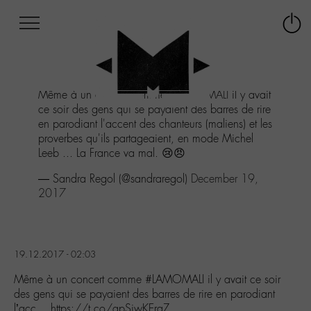
Afficher
Panneau de gestion des cookies
Labo
Connex
-
le
M-
menu
Aller
Même à un concert comme
#LAMOMALI
il y avait
au
ce soir des gens qui se payaient des barres de rire
menu
en parodiant l'accent des chanteurs (maliens) et les
Aller
proverbes qu'ils partageaient, en mode Michel
au
Leeb ... La France va mal. 😢😠
contenu
Aller
— Sandra Regol (@sandraregol)
December 19,
à
2017
la
recherche
19.12.2017 - 02:03
Même à un concert comme #LAMOMALI il y avait ce soir
des gens qui se payaient des barres de rire en parodiant
l’acc… https://t.co/qpSiwKEraZ