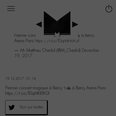
Afficher
Panneau de gestion des cookies
Labo
Connex
-
le
M-
menu
Aller
Premier concert magique à Bercy ✨🙏 à Bercy
au
Arena Paris
https://t.co/fDqMKRlXGf
menu
Aller
— -M- Matthieu Chedid (@M_Chedid)
December
au
19, 2017
contenu
Aller
à
la
19.12.2017 - 01:14
recherche
Premier concert magique à Bercy ✨🙏 à Bercy Arena Paris
https://t.co/fDqMKRlXGf
Voir sur twitter