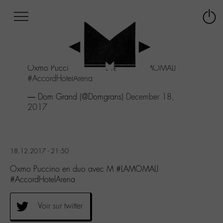
Afficher
Panneau de gestion des cookies
Labo
Connex
-
le
M-
menu
Aller
Oxmo Puccino en duo avec M
#LAMOMALI
au
#AccordHotelArena
menu
Aller
— Dom Grand (@Domgrans)
December 18,
au
2017
contenu
Aller
à
la
18.12.2017 - 21:50
recherche
Oxmo Puccino en duo avec M #LAMOMALI
#AccordHotelArena
Voir sur twitter