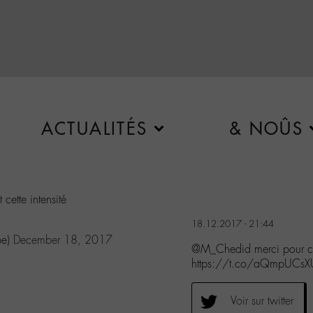
ACTUALITÉS
& NOÛS
 cette intensité
18.12.2017 - 21:44
be)
December 18, 2017
@M_Chedid merci pour cette
https://t.co/aQmpUCsX
Voir sur twitter