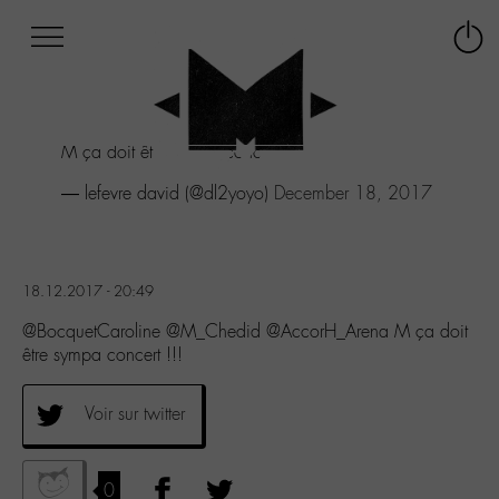
Afficher
Panneau de gestion des cookies
Labo
Connex
-
le
M-
menu
Aller
M ça doit être sympa concert !!!
au
menu
— lefevre david (@dl2yoyo)
December 18, 2017
Aller
au
contenu
Aller
18.12.2017 - 20:49
à
la
@BocquetCaroline @M_Chedid @AccorH_Arena M ça doit
recherche
être sympa concert !!!
Voir sur twitter
0