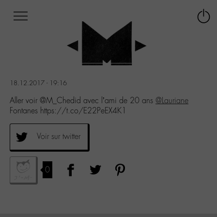
Afficher
Panneau de gestion des cookies
Labo
Connex
-
le
M-
menu
Aller
au
menu
18.12.2017 - 19:16
Aller
au
Aller voir @M_Chedid avec l’ami de 20 ans
@Lauriane
contenu
Fontanes https://t.co/E22PeEX4K1
Aller
à
Voir sur twitter
la
recherche
0