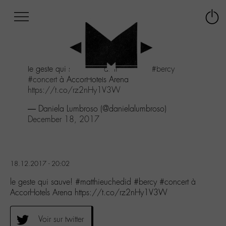
Afficher
Panneau de gestion des cookies
Labo
Connex
-
le
M-
menu
Aller
le geste qui sauve!
#matthieuchedid
#bercy
au
#concert
à AccorHotels Arena
menu
https://t.co/rz2nHy1V3W
Aller
au
— Daniela Lumbroso (@danielalumbroso)
contenu
December 18, 2017
Aller
à
la
recherche
18.12.2017 - 20:02
le geste qui sauve! #matthieuchedid #bercy #concert à
AccorHotels Arena https://t.co/rz2nHy1V3W
Voir sur twitter