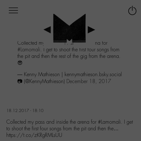
Afficher
Panneau de gestion des cookies
Labo
Connex
-
le
M-
menu
Aller
Collected my pass and inside the arena for
au
#Lamomali
. I get to shoot the first four songs from
menu
the pit and then the rest of the gig from the arena.
Aller
😎
au
contenu
— Kenny Mathieson | kennymathieson.bsky.social
Aller
📷 (@KennyMathieson)
December 18, 2017
à
la
recherche
18.12.2017 - 18:10
Collected my pass and inside the arena for #Lamomali. I get
to shoot the first four songs from the pit and then the…
https://t.co/zKRgRMLsUU