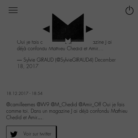
Afficher
Panneau de gestion des cookies
Labo
Connex
-
le
M-
menu
Aller
Oui je fais comme toi. Dans un magazine J ai
au
déjà confondu Mathieu Chedid et Amir....
menu
Aller
— Sylvie GIRAUD (@SylvieGIRAUD4)
December
au
18, 2017
contenu
Aller
à
la
18.12.2017 - 18:54
recherche
@camilleemes @W9 @M_Chedid @Amir_Off Oui je fais
comme toi. Dans un magazine J ai déjà confondu Mathieu
Chedid et Amir….
Voir sur twitter