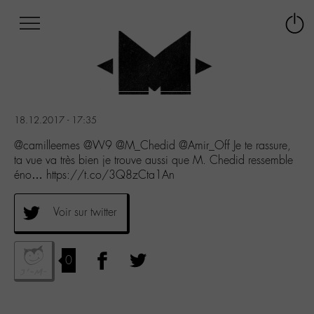
Afficher
Panneau de gestion des cookies
Labo
Connex
-
le
M-
menu
Aller
au
menu
18.12.2017 - 17:35
Aller
au
@camilleemes @W9 @M_Chedid @Amir_Off Je te rassure,
contenu
ta vue va très bien je trouve aussi que M. Chedid ressemble
Aller
éno… https://t.co/3Q8zCta1An
à
la
Voir sur twitter
recherche
0