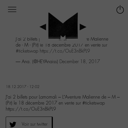
Afficher
Panneau de gestion des cookies
Labo
Connex
-
le
M-
menu
Aller
J'ai 2 billets pour Lamomali - L’Aventure Malienne
au
de - M - (Pit) le 18 décembre 2017 en vente sur
menu
#ticketswap
https://t.co/OuE3nBkPL9
Aller
au
— Ana. (@HEYAnaiss)
December 18, 2017
contenu
Aller
à
la
18.12.2017 - 12:02
recherche
J’ai 2 billets pour Lamomali – L’Aventure Malienne de – M –
(Pit) le 18 décembre 2017 en vente sur #ticketswap
https://t.co/OuE3nBkPL9
Voir sur twitter