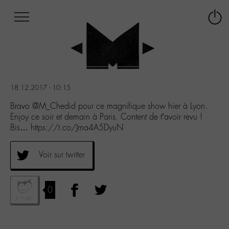
Afficher
Panneau de gestion des cookies
Labo
Connex
-
le
M-
menu
Aller
au
menu
18.12.2017 - 10:15
Aller
au
Bravo @M_Chedid pour ce magnifique show hier à Lyon.
contenu
Enjoy ce soir et demain à Paris. Content de t’avoir revu !
Aller
Bis… https://t.co/Jma4A5DyuN
à
la
Voir sur twitter
recherche
0