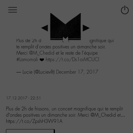
Afficher
Panneau de gestion des cookies
Labo
Connex
-
le
M-
menu
Aller
Plus de 2h de frissons, un concert magnifique qui
au
te remplit d'ondes positives un dimanche soir.
menu
Merci
@M_Chedid
et le reste de l'équipe
Aller
#Lamomali
❤️
https://t.co/Ds1oiMCUCl
au
contenu
— Lucie (@Lucievllt)
December 17, 2017
Aller
à
la
recherche
17.12.2017 - 22:51
Plus de 2h de frissons, un concert magnifique qui te remplit
d’ondes positives un dimanche soir. Merci @M_Chedid et…
https://t.co/ZpshH3W91A