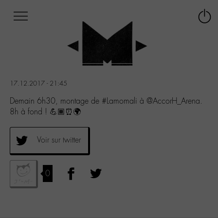
Afficher
Panneau de gestion des cookies
Labo
Connex
-
le
M-
menu
Aller
au
menu
17.12.2017 - 21:45
Aller
au
Demain 6h30, montage de #Lamomali à @AccorH_Arena.
contenu
8h à fond ! 💪🏾⏰🌍
Aller
à
la
Voir sur twitter
recherche
0