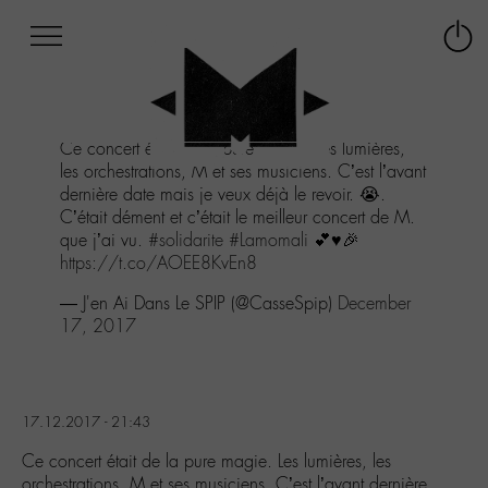
Afficher
Panneau de gestion des cookies
Labo
Connex
-
le
M-
menu
Aller
Ce concert était de la pure magie. Les lumières,
au
les orchestrations, M et ses musiciens. C’est l’avant
menu
dernière date mais je veux déjà le revoir. 😭.
Aller
C’était dément et c’était le meilleur concert de M.
au
que j’ai vu.
#solidarite
#Lamomali
💕♥️🎉
contenu
https://t.co/AOEE8KvEn8
Aller
à
— J'en Ai Dans Le SPIP (@CasseSpip)
December
la
17, 2017
recherche
17.12.2017 - 21:43
Ce concert était de la pure magie. Les lumières, les
orchestrations, M et ses musiciens. C’est l’avant dernière