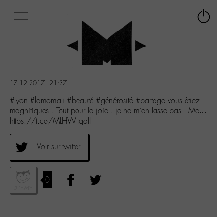
Afficher
Panneau de gestion des cookies
Labo
Connex
-
le
M-
menu
Aller
au
menu
17.12.2017 - 21:37
Aller
au
#lyon #lamomali #beauté #générosité #partage vous étiez
contenu
magnifiques . Tout pour la joie . je ne m’en lasse pas . Me…
Aller
https://t.co/MLHWltqqlI
à
la
Voir sur twitter
recherche
0