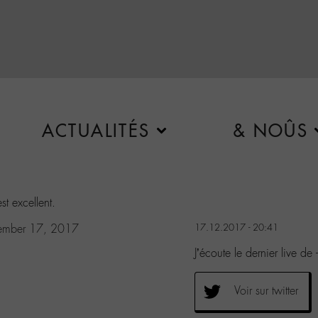
ACTUALITÉS
& NOÛS
st excellent.
ember 17, 2017
17.12.2017 - 20:41
J’écoute le dernier live de 
Voir sur twitter