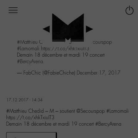
Afficher
Panneau de gestion des cookies
Labo
Connex
-
le
M-
menu
Aller
#Matthieu
Chedid - M - soutient
@Secourspop
au
#Lamomali
https://t.co/xhkTxiuIT3
menu
Demain 18 décembre et mardi 19 concert
Aller
#BercyArena
au
contenu
— FabChic (@FabieChiche)
December 17, 2017
Aller
à
la
recherche
17.12.2017 - 14:34
#Matthieu Chedid – M – soutient @Secourspop #Lamomali
https://t.co/xhkTxiuIT3
Demain 18 décembre et mardi 19 concert #BercyArena