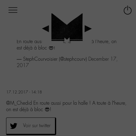
Afficher
Panneau de gestion des cookies
Labo
Connex
-
le
M-
menu
Aller
En route aussi pour la halle ! A toute à l'heure, on
au
est déjà à bloc 😎!
menu
Aller
— StephCourvoisier (@stephcourv)
December 17,
au
2017
contenu
Aller
à
la
17.12.2017 - 14:18
recherche
@M_Chedid En route aussi pour la halle ! A toute à l’heure,
on est déjà à bloc 😎!
Voir sur twitter