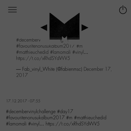
Afficher
Panneau de gestion des cookies
Labo
Connex
-
le
M-
menu
Aller
#decembervinylchallenge
#day17
au
#favouritenonusukalbum2017
#m
menu
#matthieuchedid
#lamomali
#vinyl
…
Aller
https://t.co/xRhdSYdWV5
au
contenu
— Fab_vinyl_White (@fabienmsc)
December 17,
Aller
2017
à
la
recherche
17.12.2017 - 07:55
#decembervinylchallenge #day17
#favouritenonusukalbum2017 #m #matthieuchedid
#lamomali #vinyl… https://t.co/xRhdSYdWV5